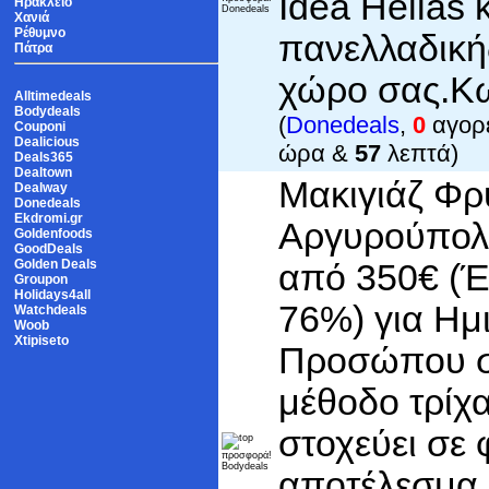
Idea Hellas 
Ηράκλειο
Χανιά
Ρέθυμνο
πανελλαδική
Πάτρα
χώρo σας.Κ
Alltimedeals
Bodydeals
(
Donedeals
,
0
αγορέ
Couponi
Dealicious
ώρα &
57
λεπτά)
Deals365
Dealtown
Μακιγιάζ Φρ
Dealway
Donedeals
Ekdromi.gr
Αργυρούπολη
Goldenfoods
GoodDeals
Golden Deals
από 350€ (
Groupon
Holidays4all
76%) για Ημ
Watchdeals
Woob
Xtipiseto
Προσώπου σ
μέθοδο τρίχ
στοχεύει σε 
αποτέλεσμα 