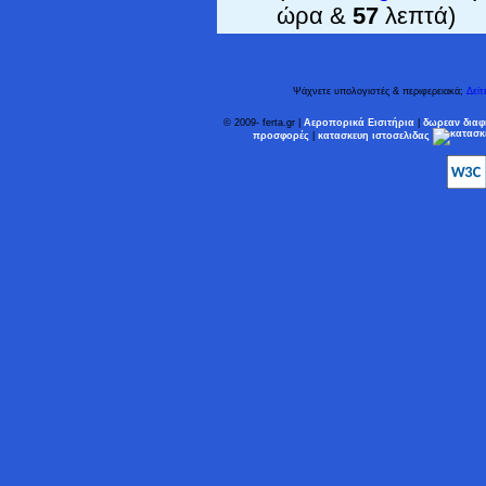
ώρα &
57
λεπτά)
Ψάχνετε υπολογιστές & περιφερειακά;
Δείτ
© 2009-
ferta.gr |
Αεροπορικά Εισιτήρια
|
δωρεαν διαφ
προσφορές
|
κατασκευη ιστοσελιδας