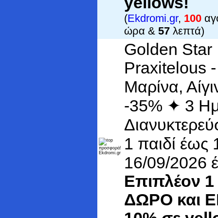
yellows!
(
Ekdromi.gr
,
100
αγο
ώρα &
57
λεπτά)
Golden Star
Praxitelous -
Μαρίνα, Αίγ
-35% ✦ 3 Ημ
Διανυκτερεύ
1 παιδί έως
16/09/2026 
Επιπλέον 1
ΔΩΡΟ και 