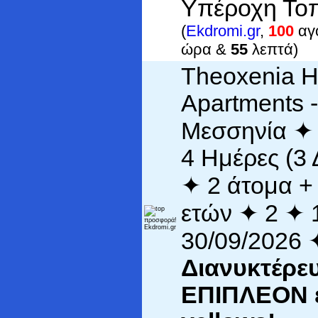
Υπέροχη Τοπ
(
Ekdromi.gr
,
100
αγο
ώρα &
55
λεπτά)
Theoxenia H
Apartments -
Μεσσηνία ✦
4 Ημέρες (3 
✦ 2 άτομα + 
ετών ✦ 2 ✦ 
30/09/2026
Διανυκτέρε
ΕΠΙΠΛΕΟΝ 