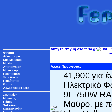
Αυτή τη στιγμή στο ferta.gr
Φαγητό
s
Αδυνάτισμα
Spa/Massage
Μαλλιά
Άλλες Προσφορές
Αποτρίχωση
Μανικιούρ
41,90€ για έ
Περιποίηση
Ξενοδοχεία
Παιδότοποι
Ηλεκτρικό Φ
Θέατρο
Άλλες προσφορές
9L 750W RA
Σαντορίνη
Μύκονος
Μαύρο, με π
Πάρος
Χαλκιδική
Θεσσαλονίκη