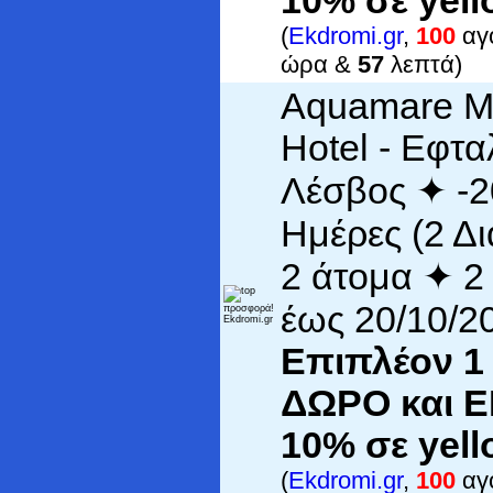
10% σε yell
(
Ekdromi.gr
,
100
αγο
ώρα &
57
λεπτά)
Aquamare M
Hotel - Εφτα
Λέσβος ✦ -
Ημέρες (2 Δι
2 άτομα ✦ 2
έως 20/10/2
Επιπλέον 1
ΔΩΡΟ και 
10% σε yell
(
Ekdromi.gr
,
100
αγο