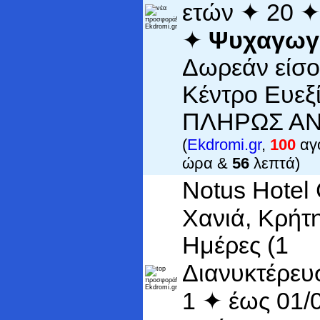
ετών ✦ 20 ✦
✦
Ψυχαγωγί
Δωρεάν είσο
Κέντρο Ευεξί
ΠΛΗΡΩΣ ΑΝ
(
Ekdromi.gr
,
100
αγο
ώρα &
56
λεπτά)
Notus Hotel 
Χανιά, Κρήτ
Ημέρες (1
Διανυκτέρευ
1 ✦ έως 01/