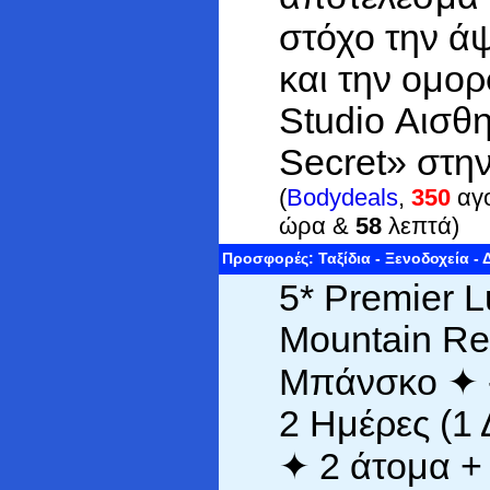
στόχο την ά
και την ομορ
Studio Αισθ
Secret» στη
(
Bodydeals
,
350
αγο
ώρα &
58
λεπτά)
Προσφορές: Ταξίδια - Ξενοδοχεία -
5* Premier L
Mountain Res
Μπάνσκο ✦ 
2 Ημέρες (1
✦ 2 άτομα + 